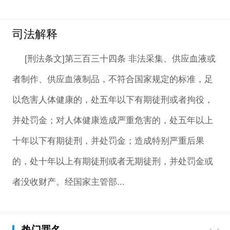
司法解释
[刑法条文]第三百三十四条 非法采集、供应血液或
者制作、供应血液制品，不符合国家规定的标准，足
以危害人体健康的，处五年以下有期徒刑或者拘役，
并处罚金；对人体健康造成严重危害的，处五年以上
十年以下有期徒刑，并处罚金；造成特别严重后果
的，处十年以上有期徒刑或者无期徒刑，并处罚金或
者没收财产。经国家主管部...
热门罪名