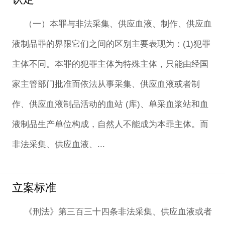
（一）本罪与非法采集、供应血液、制作、供应血
液制品罪的界限它们之间的区别主要表现为：(1)犯罪
主体不同。本罪的犯罪主体为特殊主体，只能由经国
家主管部门批准而依法从事采集、供应血液或者制
作、供应血液制品活动的血站 (库)、单采血浆站和血
液制品生产单位构成，自然人不能成为本罪主体。而
非法采集、供应血液、...
立案标准
《刑法》第三百三十四条非法采集、供应血液或者