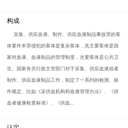
构成
采集、供应血液、制作、供应血液制品事故罪的客
体要件本罪侵犯的客体是复杂客体，其主要客体是国
家对血液、血液制品的管理制度，次要客体是公共卫
生。国家有关行政主管部门对于采集、供应血液或者
制作、供应血液制品工作，制定了一系列的检测、操
作规定。比如《采供血机构和血液管理办法》、《供
血者健康检查标准》、《供血...
认定