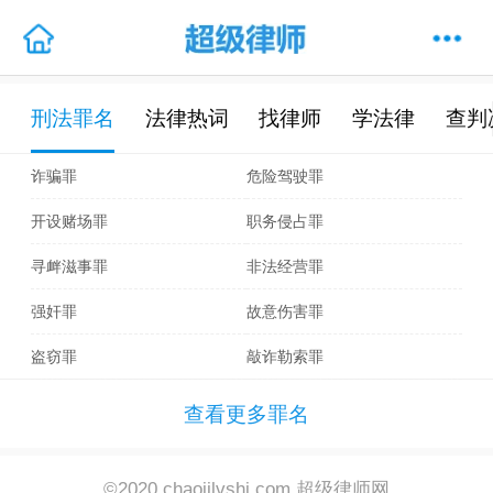
刑法罪名
法律热词
找律师
学法律
查判
诈骗罪
危险驾驶罪
开设赌场罪
职务侵占罪
寻衅滋事罪
非法经营罪
强奸罪
故意伤害罪
盗窃罪
敲诈勒索罪
查看更多罪名
©2020 chaojilvshi.com 超级律师网