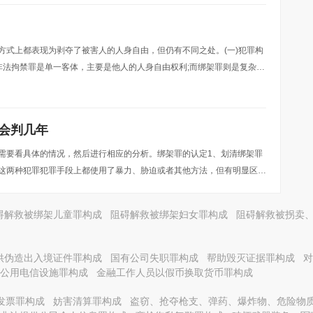
方式上都表现为剥夺了被害人的人身自由，但仍有不同之处。(一)犯罪构
非法拘禁罪是单一客体，主要是他人的人身自由权利;而绑架罪则是复杂客
权益。2、行为目的不同。索债型非法拘禁罪仅
会判几年
需要看具体的情况，然后进行相应的分析。绑架罪的认定1、划清绑架罪
这两种犯罪犯罪手段上都使用了暴力、胁迫或者其他方法，但有明显区
人的财物、扣押人质为目的，后者以出卖被绑架的妇女
碍解救被绑架儿童罪构成
阻碍解救被绑架妇女罪构成
阻碍解救被拐卖
供伪造出入境证件罪构成
国有公司失职罪构成
帮助毁灭证据罪构成
对
公用电信设施罪构成
金融工作人员以假币换取货币罪构成
发票罪构成
妨害清算罪构成
盗窃、抢夺枪支、弹药、爆炸物、危险物