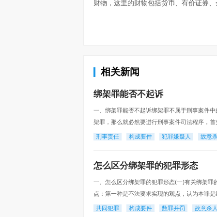
财物，这里的财物包括货币、有价证券、
相关新闻
绑架罪能否不起诉
一、绑架罪能否不起诉绑架罪不属于刑事案件中
架罪，那么就必然要进行刑事案件司法程序，首
再由检察院向人民法院提起公诉。所以，犯罪嫌
刑事责任
构成要件
犯罪嫌疑人
故意
怎么区分绑架罪的犯罪形态
一、怎么区分绑架罪的犯罪形态(一)有关绑架
点：第一种是不法要求实现的观点，认为本罪是
标准。根据刑法理论区分既遂与未遂的唯一标准
共同犯罪
构成要件
数罪并罚
故意杀