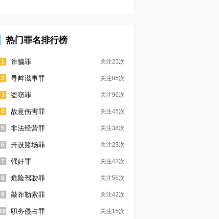
热门罪名排行榜
诈骗罪
1
关注25次
寻衅滋事罪
2
关注85次
盗窃罪
3
关注96次
故意伤害罪
4
关注45次
非法经营罪
5
关注38次
开设赌场罪
6
关注23次
强奸罪
7
关注43次
危险驾驶罪
8
关注56次
敲诈勒索罪
9
关注42次
职务侵占罪
10
关注15次