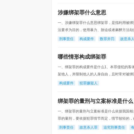
涉嫌绑架罪什么意思
一、涉嫌绑架罪什么意思绑架罪，是指利用被绑
法要求为目的，使用暴力、胁迫或者麻醉方法劫
和国刑法》第二百三十九条以勒索财物为目的绑
刑事责任
构成要件
数罪并罚
故意杀
哪些情形构成绑架罪
一、绑架罪的构成要件是什么1、本罪侵犯的客
架他人，并限制他人的人身自由，且时常对被绑
于以勒索财物为目的的绑架犯罪，同时又侵犯了
构成要件
犯罪嫌疑人
绑架罪的量刑与立案标准是什么
一、绑架罪的量刑与立案标准是什么依据我国相
罪的量刑，要依据犯罪情节而定，情节较轻的，
百三十九条 【绑架罪】以勒索财物为目的绑架
刑事责任
故意杀人罪
追究刑事责任