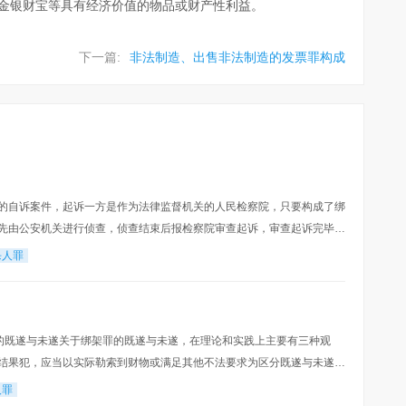
金银财宝等具有经济价值的物品或财产性利益。
下一篇:
非法制造、出售非法制造的发票罪构成
的自诉案件，起诉一方是作为法律监督机关的人民检察院，只要构成了绑
先由公安机关进行侦查，侦查结束后报检察院审查起诉，审查起诉完毕后
疑人行为构成绑架罪是必须要起诉的。二、绑架罪的
杀人罪
罪的既遂与未遂关于绑架罪的既遂与未遂，在理论和实践上主要有三种观
结果犯，应当以实际勒索到财物或满足其他不法要求为区分既遂与未遂的
是行为人的行为是否具备法律所规定的构成要件，本
人罪