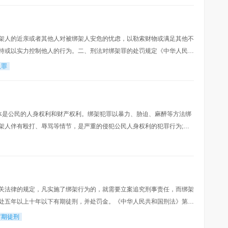
架人的近亲或者其他人对被绑架人安危的忧虑，以勒索财物或满足其他不
持或以实力控制他人的行为。二、刑法对绑架罪的处罚规定《中华人民共
架他人的，或者绑架他人作为人质的，处十年以上有
人罪
体是公民的人身权利和财产权利。绑架犯罪以暴力、胁迫、麻醉等方法绑
架人伴有殴打、辱骂等情节，是严重的侵犯公民人身权利的犯罪行为;对
被害人的财产权利，是严重的暴力犯罪。本罪的侵害
关法律的规定，凡实施了绑架行为的，就需要立案追究刑事责任，而绑架
处五年以上十年以下有期徒刑，并处罚金。《中华人民共和国刑法》第二
他人的，或者绑架他人作为人质的，处十年以上有期
有期徒刑