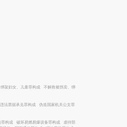
、绑架妇女、儿童罪构成
不解救被拐卖、绑
违法票据承兑罪构成
伪造国家机关公文罪
质罪构成
破坏易燃易爆设备罪构成
虐待部