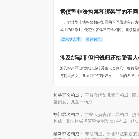
索债型非法拘禁和绑架罪的不同
一、索债型非法拘禁和绑架罪的不同虽然在行为
成上的区别1、侵犯的客体不完全相同。索债型
体，包含了被害人的人身自由权利和他人的财产
故意杀人罪
有期徒刑
涉及绑架罪但把钱归还给受害人
涉及绑架罪但把钱归还给受害人会判几年答案是
与拐卖妇女、儿童罪中绑架妇女、儿童的界限。
别：一是犯罪的目的的不同。前者以勒索被绑架
相关罪名构成：
不解救绑架儿童罪构成
阻
架妇女、儿童罪构成
热门罪名构成：
辩护人妨害作证罪构成
提
构成
非法购买增值税专用发票罪构成
过失
最新罪名构成：
非法制造、出售非法制造的