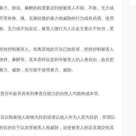
暴力、胁迫、麻醉的程度要达到使被害人不能、不敢、无力或
尽管有推、拽、实施轻微的暴力相威胁的行为或有劝酒、使用
敢、无力或不知反抗，被害人随行为人出走主要出于轻信，受
和把持控制被害人。劫离原地的方法已如前述，把持控制被害人
挟持、麻醉等。其本质特征是剥夺被害人的人身自由，故在把
暴力、威胁，也可能不使用暴力、威胁。
事责任年龄并具有刑事责任能力的自然人均能构成本罪。
，且以勒索他人财物为目的或者以他人作为人质为目的，所谓以
的目的在于以加害被害人相威胁，迫使被害人的近亲属交给其