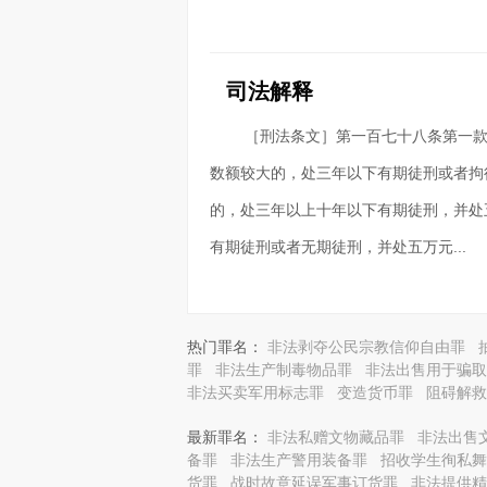
司法解释
［刑法条文］第一百七十八条第一款
数额较大的，处三年以下有期徒刑或者拘
的，处三年以上十年以下有期徒刑，并处
有期徒刑或者无期徒刑，并处五万元...
热门罪名：
非法剥夺公民宗教信仰自由罪
罪
非法生产制毒物品罪
非法出售用于骗取
非法买卖军用标志罪
变造货币罪
阻碍解救
最新罪名：
非法私赠文物藏品罪
非法出售
备罪
非法生产警用装备罪
招收学生徇私舞
货罪
战时故意延误军事订货罪
非法提供精