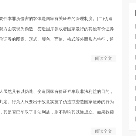
体要件本罪所侵害的客体是国家有关证券的管理制度。(二)伪造
观方面表现为伪造、变造国库券或者国家发行的其他有价证券
价证券的图案、形式、颜色、面值、格式等外面形态特征，通
阅读全文
为人虽然具有以伪造、变造国家有价证券牟取非法利益的目的，
判定。行为人只要出于故意实施了伪造或变造国家证券的行为
，其是否已牟取了非法利益，则不影响其既遂成立。如果数额
阅读全文