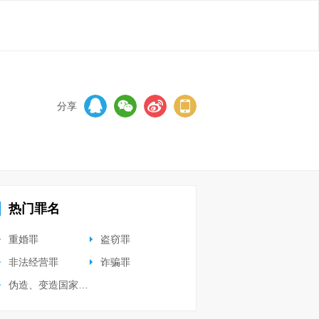
分享
热门罪名
重婚罪
盗窃罪
非法经营罪
诈骗罪
伪造、变造国家有价证券罪