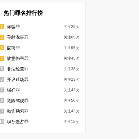
热门罪名排行榜
诈骗罪
1
关注25次
寻衅滋事罪
2
关注85次
盗窃罪
3
关注96次
故意伤害罪
4
关注45次
非法经营罪
5
关注38次
开设赌场罪
6
关注23次
强奸罪
7
关注43次
危险驾驶罪
8
关注56次
敲诈勒索罪
9
关注42次
职务侵占罪
10
关注15次