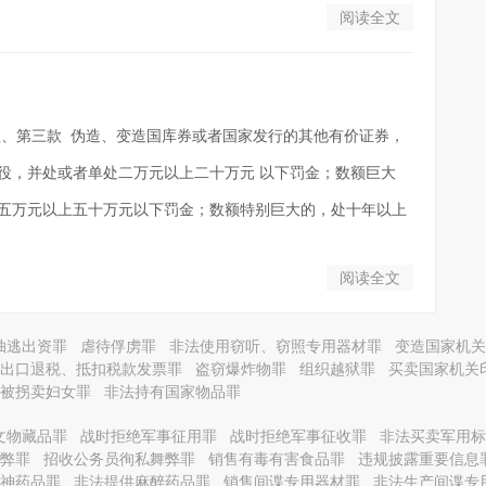
阅读全文
、第三款 伪造、变造国库券或者国家发行的其他有价证券，
役，并处或者单处二万元以上二十万元 以下罚金；数额巨大
五万元以上五十万元以下罚金；数额特别巨大的，处十年以上
阅读全文
抽逃出资罪
虐待俘虏罪
非法使用窃听、窃照专用器材罪
变造国家机关
出口退税、抵扣税款发票罪
盗窃爆炸物罪
组织越狱罪
买卖国家机关
被拐卖妇女罪
非法持有国家物品罪
文物藏品罪
战时拒绝军事征用罪
战时拒绝军事征收罪
非法买卖军用标
弊罪
招收公务员徇私舞弊罪
销售有毒有害食品罪
违规披露重要信息
神药品罪
非法提供麻醉药品罪
销售间谍专用器材罪
非法生产间谍专