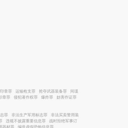
印章罪
运输枪支罪
抢夺武器装备罪
间谍
印章罪
侵犯著作权罪
爆炸罪
妨害作证罪
志罪
非法生产军用标志罪
非法买卖警用装
罪
违规不披露重要信息罪
战时拒绝军事订
用器材罪
编造虚假恐怖信息罪