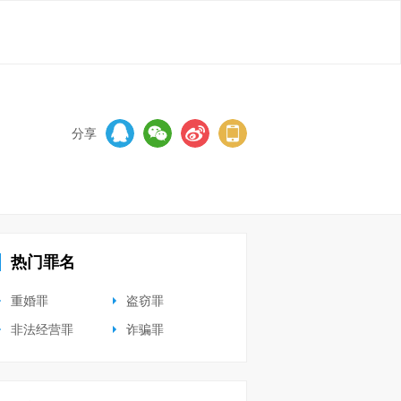
分享
热门罪名
重婚罪
盗窃罪
非法经营罪
诈骗罪