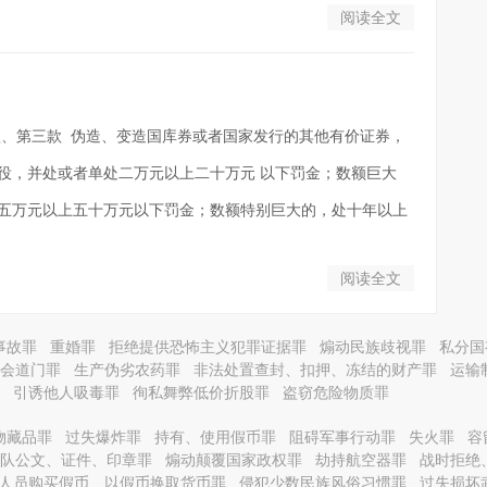
阅读全文
、第三款 伪造、变造国库券或者国家发行的其他有价证券，
役，并处或者单处二万元以上二十万元 以下罚金；数额巨大
五万元以上五十万元以下罚金；数额特别巨大的，处十年以上
阅读全文
事故罪
重婚罪
拒绝提供恐怖主义犯罪证据罪
煽动民族歧视罪
私分国
会道门罪
生产伪劣农药罪
非法处置查封、扣押、冻结的财产罪
运输
引诱他人吸毒罪
徇私舞弊低价折股罪
盗窃危险物质罪
物藏品罪
过失爆炸罪
持有、使用假币罪
阻碍军事行动罪
失火罪
容
队公文、证件、印章罪
煽动颠覆国家政权罪
劫持航空器罪
战时拒绝
人员购买假币、以假币换取货币罪
侵犯少数民族风俗习惯罪
过失损坏