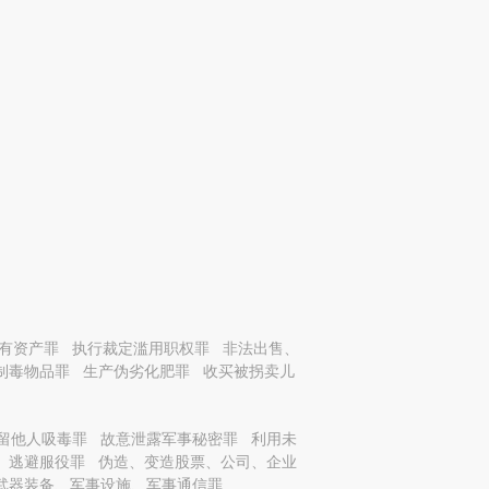
有资产罪
执行裁定滥用职权罪
非法出售、
制毒物品罪
生产伪劣化肥罪
收买被拐卖儿
留他人吸毒罪
故意泄露军事秘密罪
利用未
、逃避服役罪
伪造、变造股票、公司、企业
武器装备、军事设施、军事通信罪