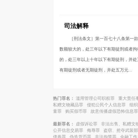
司法解释
［刑法条文］第一百七十八条第一款
数额较大的，处三年以下有期徒刑或者拘
的，处三年以上十年以下有期徒刑，并处
有期徒刑或者无期徒刑，并处五万元...
热门罪名：
滥用管理公司职权罪
重大责任
私赠文物藏品罪
侵犯公民个人信息罪
组织
童罪
购买假币罪
故意传播虚假恐怖信息罪
最新罪名：
虚假诉讼罪
非法出售、私赠文
公开信息交易罪
侮辱罪
盗窃、抢夺武装部
债券罪
伪造货币罪
非法拘禁罪
金融工作