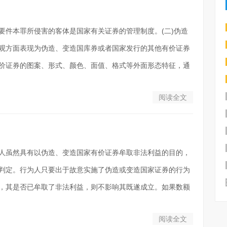
体要件本罪所侵害的客体是国家有关证券的管理制度。(二)伪造
观方面表现为伪造、变造国库券或者国家发行的其他有价证券
价证券的图案、形式、颜色、面值、格式等外面形态特征，通
阅读全文
为人虽然具有以伪造、变造国家有价证券牟取非法利益的目的，
判定。行为人只要出于故意实施了伪造或变造国家证券的行为
，其是否已牟取了非法利益，则不影响其既遂成立。如果数额
阅读全文