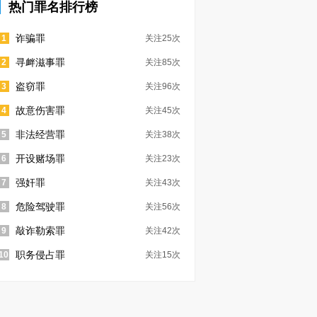
热门罪名排行榜
诈骗罪
1
关注25次
寻衅滋事罪
2
关注85次
盗窃罪
3
关注96次
故意伤害罪
4
关注45次
非法经营罪
5
关注38次
开设赌场罪
6
关注23次
强奸罪
7
关注43次
危险驾驶罪
8
关注56次
敲诈勒索罪
9
关注42次
职务侵占罪
10
关注15次