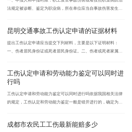
法规定被诊断、鉴定为职业病，所在单位应当自事故伤害发生之
日或者被诊断、鉴定为职业病之日起30日内，向济南市人力资源
和社会保障局提出工伤认定申请。遇有特殊情况，经我局同意，
昆明交通事故工伤认定申请的证据材料
申请时限可以适当延长，但最长不超过30日。用人单位未按前款
规定提出工伤认定
提出工伤认定申请应当提交下列材料，主要是以下证明材料：
一、伤者居民身份证或死者居民身份证。二、伤者或死者家属委
托律师或其他人代理申请工伤认定的：1、委托律师代理的，律师
需要向劳动局提交律师事务所函和伤者或死者家属的授权委托
工伤认定申请和劳动能力鉴定可以同时进
书，随身携带律师证备验;2、委托其他人代理的，需要向劳动局
行吗
提交伤者或死者家属的
工伤认定申请和劳动能力鉴定可以同时进行吗依据我国相关法律
的规定，工伤认定和劳动能力鉴定一般是错开进行的，确定为工
伤后，等劳动者伤情稳定后，再进行劳动能力鉴定。《中华人民
共和国工伤保险条例》第十七条 职工发生事故伤害或者按照职业
成都市农民工工伤最新能赔多少
病防治法规定被诊断、鉴定为职业病，所在单位应当自事故伤害