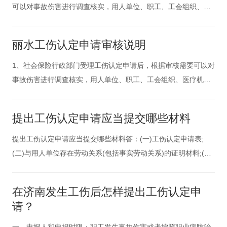
可以对事故伤害进行调查核实，用人单位、职工、工会组织、医
疗机构以及有关部门有协助工伤调查和提供证据的义务。2、职业
病诊断和诊断争议的鉴定，依照职业病防治法的有关规定执行。
丽水工伤认定申请审核说明
对依法取得的职业病诊断证明书或者职业病诊断鉴定书，社会保
险行政部门不再进
1、社会保险行政部门受理工伤认定申请后，根据审核需要可以对
事故伤害进行调查核实，用人单位、职工、工会组织、医疗机构
以及有关部门有协助工伤调查和提供证据的义务。2、职业病诊断
和诊断争议的鉴定，依照职业病防治法的有关规定执行。对依法
提出工伤认定申请应当提交哪些材料
取得的职业病诊断证明书或者职业病诊断鉴定书，社会保险行政
部门不再进行调查
提出工伤认定申请应当提交哪些材料答：(一)工伤认定申请表;
(二)与用人单位存在劳动关系(包括事实劳动关系)的证明材料;(三)
医疗诊断证明或者职业病诊断证明书(或者职业病诊断鉴定书)。
工伤认定申请表应当包括事故发生的时间、地点、原因以及职工
在济南发生工伤后怎样提出工伤认定申
伤害程度等基本情况。工伤认定申请人提供材料不完整的，社会
请？
保险行
一、申报人和申报时限：职工发生事故伤害或者按照职业病防治