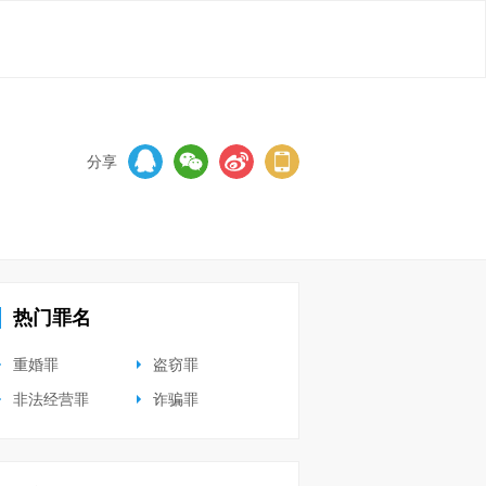
分享
热门罪名
重婚罪
盗窃罪
非法经营罪
诈骗罪