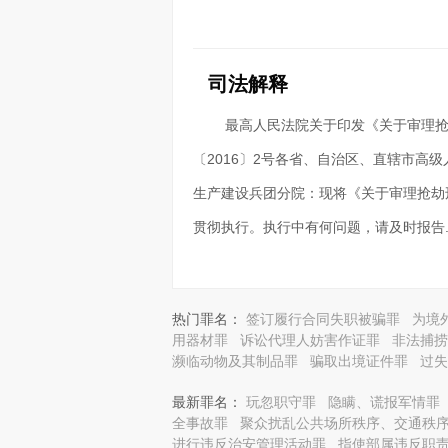
司法解释
最高人民法院关于印发《关于审理
〔2016〕2号各省、自治区、直辖市高
生产建设兵团分院：现将《关于审理抢劫
贯彻执行。执行中有何问题，请及时报告..
热门罪名：
签订履行合同失职被骗罪
为境
用器材罪
诉讼代理人妨害作证罪
非法捕捞
濒临动物及其制品罪
骗取出境证件罪
过失
最新罪名：
玩忽职守罪
隐瞒、谎报军情罪
全事故罪
聚众扰乱公共场所秩序、交通秩
进行违反治安管理活动罪
指使部属违反职