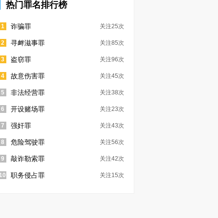
热门罪名排行榜
诈骗罪
1
关注25次
寻衅滋事罪
2
关注85次
盗窃罪
3
关注96次
故意伤害罪
4
关注45次
非法经营罪
5
关注38次
开设赌场罪
6
关注23次
强奸罪
7
关注43次
危险驾驶罪
8
关注56次
敲诈勒索罪
9
关注42次
职务侵占罪
10
关注15次