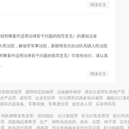
阅读全文
抢劫刑事案件适用法律若干问题的指导意见》的通知法发
级人民法院，解放军军事法院，新疆维吾尔自治区高级人民法院
刑事案件适用法律若干问题的指导意见》印发给你们，请认真
.
阅读全文
外窃取情报罪
挪用特定款物罪
运输爆炸物罪
擅自出卖军队房地产罪
水产品罪
虐待罪
企业失职罪
非法携带武器参加示威罪
骗取出口退
损坏武器装备、军事设施、军事通信罪
故意杀人罪
买卖弹药罪
徇私舞弊发售发票、抵扣税款、出口退税罪
非法出售发票罪
执行判决
序罪
危险物品肇事罪
生产、销售伪劣农药、兽药、化肥、种子罪
过失
责罪
欺诈发行股票、债券罪
违法发放林木采代许可证罪
枉法仲裁罪