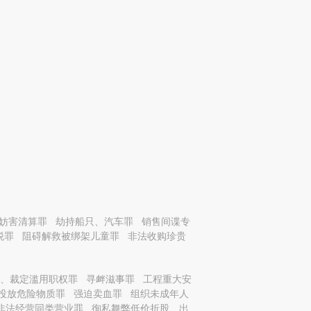
妨害清算罪
劫持船只、汽车罪
销售间谍专
税罪
阻碍解救被绑架儿童罪
非法收购珍贵
、裁定滥用职权罪
寻衅滋事罪
工程重大安
投放危险物质罪
强迫卖血罪
组织未成年人
非法经营同类营业罪
徇私舞弊低价折股、出