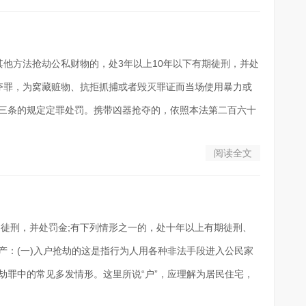
其他方法抢劫公私财物的，处3年以上10年以下有期徒刑，并处
抢夺罪，为窝藏赃物、抗拒抓捕或者毁灭罪证而当场使用暴力或
三条的规定定罪处罚。携带凶器抢夺的，依照本法第二百六十
阅读全文
徒刑，并处罚金;有下列情形之一的，处十年以上有期徒刑、
产：(一)入户抢劫的这是指行为人用各种非法手段进入公民家
劫罪中的常见多发情形。这里所说“户”，应理解为居民住宅，