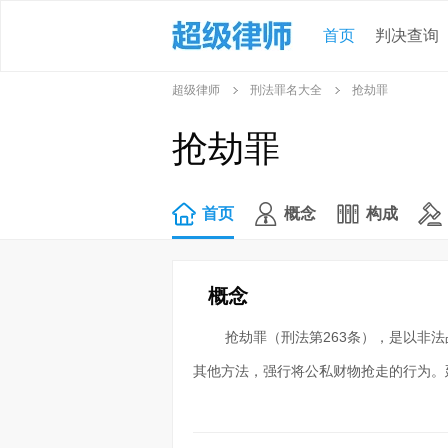
首页
判决查询
超级律师
刑法罪名大全
抢劫罪
抢劫罪
首页
概念
构成
概念
抢劫罪（刑法第263条），是以非
其他方法，强行将公私财物抢走的行为。延