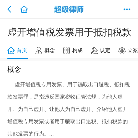
虚开增值税发票用于抵扣税款
首页
概念
构成
认定
立
概念
虚开增值税专用发票、用于骗取出口退税、抵扣税
款发票罪，是指违反国家税收征管法规，为他人虚
开、为自己虚开、让他人为自己虚开、介绍他人虚开
增值税专用发票或者用于骗取出口退税、抵扣税款的
其他发票的行为。...