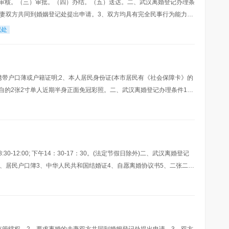
审核。（三）审批。（四）办结。（五）送达。二、武汉离婚登记办理条
夫妻双方共同到婚姻登记处提出申请。3、双方均具有完全民事行为能力。
自愿离婚的意思表示以及对子女抚养、财产及债务
记处
带户口薄或户籍证明;2、本人居民身份证(本市居民有《社会保障卡》的
、各自的2张2寸单人近期半身正面免冠彩照。二、武汉离婚登记办理条件1、
具有完全民事行为能力;3、双方当
12:00; 下午14：30-17：30。(法定节假日除外)二、武汉离婚登记
、居民户口簿3、中华人民共和国结婚证4、自愿离婚协议书5、二张二寸
军人身份证件三、武汉