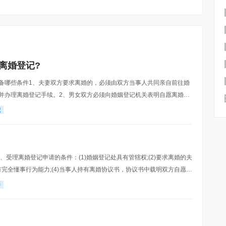
离婚登记?
备哪些条件1、夫妻双方要求离婚的，必须由双方当事人共同亲自前往婚
并办理离婚登记手续。2、男女双方必须向婚姻登记机关表明自愿离婚的
处理达成一致意见，共同签署离婚协议，婚姻登记机
记
、受理离婚登记申请的条件：(1)婚姻登记处具有管辖权;(2)要求离婚的夫
有完全懂事行为能力;(4)当事人持有离婚协议书，协议书中载明双方自愿离
项协商一致的意见;(5
件