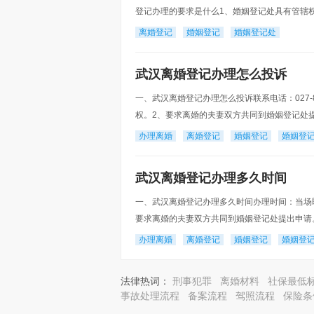
登记办理的要求是什么1、婚姻登记处具有管辖
完全民事行为能力。4、当事人持有离婚协议书
离婚登记
婚姻登记
婚姻登记处
武汉离婚登记办理怎么投诉
一、武汉离婚登记办理怎么投诉联系电话：027-
权。2、要求离婚的夫妻双方共同到婚姻登记处
书，协议书中载明双方自愿离婚的意思表示以及
办理离婚
离婚登记
婚姻登记
婚姻登
武汉离婚登记办理多久时间
一、武汉离婚登记办理多久时间办理时间：当场
要求离婚的夫妻双方共同到婚姻登记处提出申请
书中载明双方自愿离婚的意思表示以及对子女抚
办理离婚
离婚登记
婚姻登记
婚姻登
法律热词：
刑事犯罪
离婚材料
社保最低
事故处理流程
备案流程
驾照流程
保险条