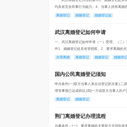
一、武汉离婚登记办理的条件1、婚姻登记处具
均具有完全民事行为能力。4、当事人持有离婚
债务处理等事项协商一致的意见。5、当事人持有
离婚登记
婚姻登记
婚姻登记处
武汉离婚登记如何申请
一、武汉离婚登记如何申请（一）受理。（二）
件1、婚姻登记处具有管辖权。2、要求离婚的
4、当事人持有离婚协议书，协议书中载明双方
办理离婚
离婚登记
婚姻登记
婚姻登
国内公民离婚登记须知
申办条件(一)双方当事人系合法登记的夫妻;(二
理等事项已达成协议;(四)一方或双方当事人的
常住户口所在地的婚姻登记机关申办，不得委托他
离婚登记
婚姻登记
荆门离婚登记办理流程
办事条件：(一)、要求离婚的夫妻双方共同到具