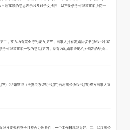
双方自愿离婚的意思表示以及对子女抚养、财产及债务处理等事项协商一致
国驻外使(领)馆颁发的结婚证;(五
第二，双方均有完全行为能力;第三，当事人持有离婚协议书(协议书中写
债务处理等事项一致的意见)第四，持有内地婚姻登记机关颁发的结婚
)、身份证(身份证与户口簿上的姓名、出生年
证;(三)《结婚证或《夫妻关系证明书;(四)自愿离婚协议书;(五)双方当事人近
办理只要资料齐全且符合办理条件，一个工作日就能办好。二、武汉离婚