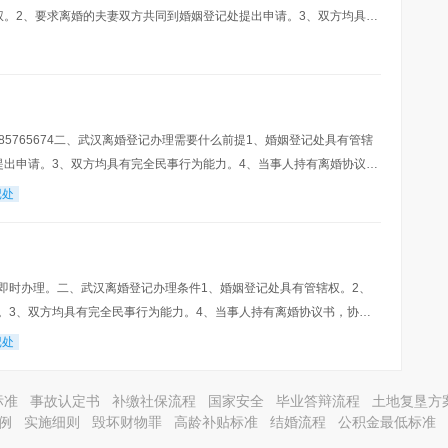
权。2、要求离婚的夫妻双方共同到婚姻登记处提出申请。3、双方均具有
，协议书中载明双方自愿离婚的意思表示以及对子
85765674二、武汉离婚登记办理需要什么前提1、婚姻登记处具有管辖
提出申请。3、双方均具有完全民事行为能力。4、当事人持有离婚协议
对子女抚养、财产及债务处理等事项协商
记处
即时办理。二、武汉离婚登记办理条件1、婚姻登记处具有管辖权。2、
。3、双方均具有完全民事行为能力。4、当事人持有离婚协议书，协议
养、财产及债务处理等事项协商一致的意见。5、当
记处
标准
事故认定书
补缴社保流程
国家安全
毕业答辩流程
土地复垦方
例
实施细则
毁坏财物罪
高龄补贴标准
结婚流程
公积金最低标准