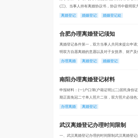
(三)、当事人持有离婚协议书，协议书中载明
的意见;(四)、当事人持有内地婚姻登记机关或者中
离婚登记
婚姻登记
婚姻登记处
合肥办理离婚登记须知
离婚登记条件第一，双方当事人共同来提出申请;
明双方自愿离婚的意愿以及对子女抚养、财产及
证。离婚登记证件双方当事人户口簿(或户籍证明
办理离婚
离婚登记
婚姻登记
南阳办理离婚登记材料
申报材料：(一)户口簿(户藉证明);(二)居民身份
期正面免冠二寸单人照片二张，双方照片必须色;
办理离婚
离婚登记
武汉离婚登记办理时间限制
一、武汉离婚登记办理的时间限制武汉离婚登记