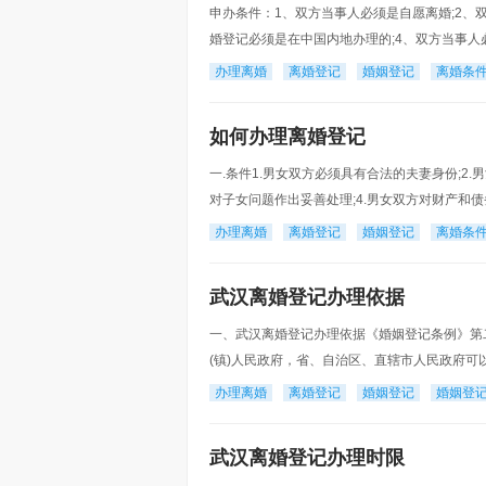
申办条件：1、双方当事人必须是自愿离婚;2、
婚登记必须是在中国内地办理的;4、双方当事人
登记处申请办理离婚登记。法律依据：国务院《婚
办理离婚
离婚登记
婚姻登记
离婚条
如何办理离婚登记
一.条件1.男女双方必须具有合法的夫妻身份;2
对子女问题作出妥善处理;4.男女双方对财产和
所在地的婚姻登记机关提出申请，并填写申请离
办理离婚
离婚登记
婚姻登记
离婚条
武汉离婚登记办理依据
一、武汉离婚登记办理依据《婚姻登记条例》第
(镇)人民政府，省、自治区、直辖市人民政府
记办理条件1、婚姻登记处具有管辖。； 2、要
办理离婚
离婚登记
婚姻登记
婚姻登
武汉离婚登记办理时限