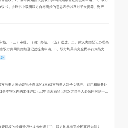
有管辖权。2、要求离婚的夫妻双方共同到婚姻登记处提出申请。3、双方
协议书，协议书中载明双方自愿离婚的意思表示以及对子女抚养、财产及
内地婚姻登记机关或者中国驻外使(领)馆颁发
审核。（三）审批。（四）办结。（五）送达。二、武汉离婚登记办理条
夫妻双方共同到婚姻登记处提出申请。3、双方均具有完全民事行为能力。
自愿离婚的意思表示以及对子女抚养、财产及债务
记处
)双方当事人离婚是完全自愿的;(三)双方当事人对子女抚养、财产和债务处
户口是本辖区内的常住户口;(五)申请离婚登记的双方当事人必须同时到一方
人代理。申办材料(一)男、
有管辖权的婚姻登记处提出申请;(二)、双方均具有完全民事行为能力;