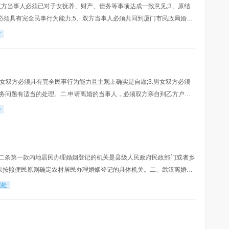
双方当事人必须已对子女抚养、财产、债务等事项达成一致意见;3、原结
必须具有完全民事行为能力;5、双方当事人必须共同到厦门市民政局婚姻
姻登记条例第10、12、13条申办材
件
.男女双方必须具有完全民事行为能力且主观上确实是自愿;3.男女双方必须
债务问题有适当的处理。二.申请离婚的当事人，必须双方亲自到乙方户口
婚登记声明书，提供下列证件、证明
件
二条第一款内地居民办理婚姻登记的机关是县级人民政府民政部门或者乡
可以按照便民原则确定农村居民办理婚姻登记的具体机关。二、武汉离婚登
求离婚的夫妻双方共同到婚姻登记处提出申请；
记处