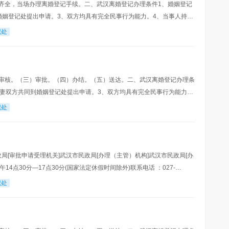
齐全，当场办理离婚登记手续。二、武汉离婚登记办理条件1、婚姻登记
婚姻登记处提出申请。3、双方均具有完全民事行为能力。4、当事人持有
表示以及对子女抚养、财产及债务处理等事项协商
记处
审核。（三）审批。（四）办结。（五）送达。二、武汉离婚登记办理条
夫妻双方共同到婚姻登记处提出申请。3、双方均具有完全民事行为能力。
自愿离婚的意思表示以及对子女抚养、财产及债务
记处
局[审批申请受理机关]武汉市民政局[办理（主管）机构]武汉市民政局[办
14点30分—17点30分(国家法定休假时间除外)联系电话 ：027-
电话：江岸区民政局
记处