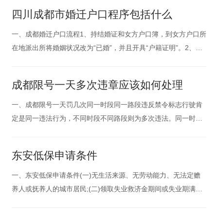
分。4、机动车号牌辨认不清的或丢失一面号牌的应把原号牌交
四川成都市婚迁户口程序包括什么
回。5、补领机动车行驶证的，还需提交机动车标准照片。6、外
地户口需带暂
一、成都婚迁户口流程1、持结婚证和女方户口簿，到女方户口所
在地派出所将婚姻状况改为“已婚”，并且开具“户籍证明”。2、持
双方户口簿，男女身份证，结婚证，女方户籍证明，男方村(居)
委会证明，到男方派出所填写入户申请表，报县公安局审批;3、
成都限号一天多次违章应该如何处理
审批后，可以网上迁移，也可以拿“户口准迁证明”到女方派出所
把户口
一、成都限号一天罚几次同一时段同一路段违反禁令标志行驶肯
定是同一违法行为，不同时段不同路段则为多次违法。同一时段
不同路段违反禁令标志驶入限行路段，属于多次违法，不同时段
同一路段违禁行驶，同样属于多次违法。二、限行车辆所有“川
东安低保申请条件
A”及外地籍号牌汽车。三、限行时间及区域工作日的07:30—20:0
0,绕城
一、东安低保申请条件(一)无生活来源、无劳动能力、无法定赡
养人或抚养人的城市居民;(二)领取失业救济金期间或失业期满未
重新就业，家庭人均收入低于城市居民最低生活保障标准的;(三)
在职人员、下岗人员、退休人员中，在领取工资或最低工资、基