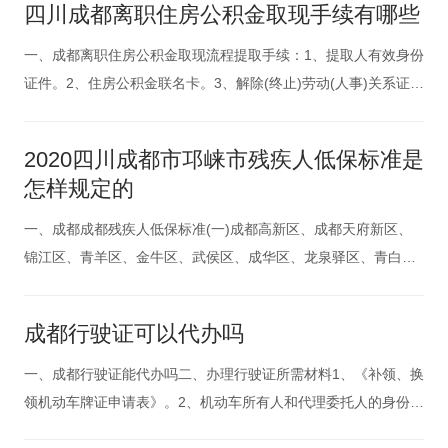
四川成都离职住房公积金取现手续有哪些
一、成都离职住房公积金取现流程提取手续：1、提取人有效身份
证件。2、住房公积金联名卡。3、解除(终止)劳动(人事)关系证
明。4、户口簿或其他有效户籍证明。提取流程：先到公积金支取
窗口提交需要的材料，工作人员会帮你确认账户是否封存，如果
2020四川成都市邛崃市残疾人低保标准是
封存了那恭喜你，他会要你签一份承诺书，即两年内不以离职条
怎样规定的
件再次提取
一、成都成都残疾人低保标准(一)成都高新区、成都天府新区、
锦江区、青羊区、金牛区、武侯区、成华区、龙泉驿区、青白江
区、新都区、温江区、双流区和郫都区最低生活保障标准为月人
均630元。(二)简阳市、都江堰市、彭州市、邛崃市、崇州市、金
成都行驶证可以代办吗
堂县、新津县、大邑县和蒲江县最低生活保障标准为月人均560
元。二、成
一、成都行驶证能代办吗二、办理行驶证所需材料1、《补领、换
领机动车牌证申请表》。2、机动车所有人和代理委托人的身份证
明。3、补、换领行驶证的，提交未全部灭失、丢失或者损坏的部