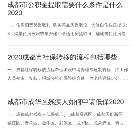
成都市公积金提取需要什么条件是什么
本生活费和退休金后，其家庭人均收入仍低于当地最低生活保障
2020
标准的居民
一、住房消费类提取1、购买商品房提取;2、大修自住住房提取;
3、购单位房改房或集资建经济适用房提取;4、翻建自住住房提
取;5、购买二手房提取;6、租房提取;7、建造自住住房提取;8、拆
迁安置房提取;9、偿还自住住房贷款本息提取。二、非住房消费
2020成都市社保转移的流程包括哪些
类提取1、患重大疾病提取;2、非成都户籍职工与单位终止劳动
一、成都社保转移的流程单位填表申请办理成建制转移，由工作
人员初审、复核，报城乡社会保险综合处、养老待遇核定处、退
休人员管理处、社保基金企业征集处等相关处室领导审批同意
后，办理单位成建制转出业务。二、办理条件1、事业单位转制为
成都市成华区残疾人如何申请低保2020
企业的，从转制之日起，在职职工和退休人员一并转入企业参加
企业职工基本养老保险
一、成都成都残疾人低保标准(一)成都高新区、成都天府新区、
锦江区、青羊区、金牛区、武侯区、成华区、龙泉驿区、青白江
区、新都区、温江区、双流区和郫都区最低生活保障标准为月人